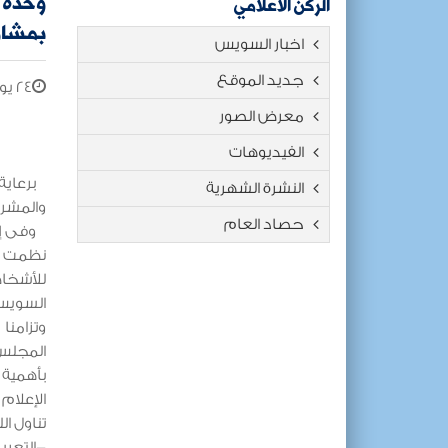
وحدة 
الركن الاعلامي
بمشارك
اخبار السويس
جديد الموقع
٢٤ يوليو ٢٠٢٥
معرض الصور
الفيديوهات
برعاية 
النشرة الشهرية
والمشرف
حصاد العام
وفى إطا
نظمت و
للأشخا
السوي
وتزامن
المجلس 
بأهمية 
الإعلام 
تناول ال
-التعري